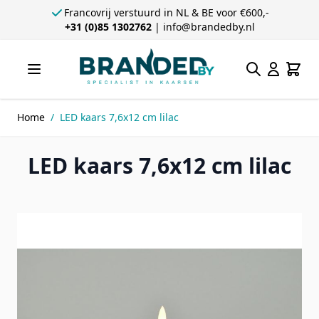
Francovrij verstuurd in NL & BE voor €600,-
+31 (0)85 1302762
|
info@brandedby.nl
Ga direct door naar de inhoud
Zoeken
Winke
Home
/
LED kaars 7,6x12 cm lilac
LED kaars 7,6x12 cm lilac