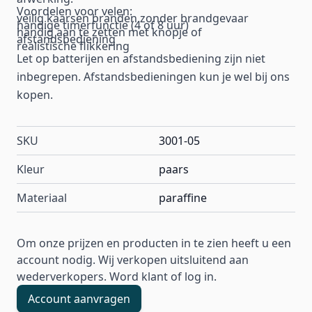
Voordelen voor velen:
veilig kaarsen branden zonder brandgevaar
handige timerfunctie (4 of 8 uur)
handig aan te zetten met knopje of
afstandsbediening
realistische flikkering
Let op batterijen en afstandsbediening zijn niet
inbegrepen. Afstandsbedieningen kun je wel bij ons
kopen.
SKU
3001-05
Kleur
paars
Materiaal
paraffine
Om onze prijzen en producten in te zien heeft u een
account nodig. Wij verkopen uitsluitend aan
wederverkopers. Word klant of log in.
Account aanvragen