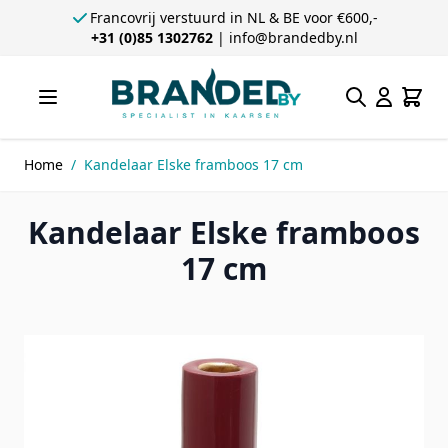
Francovrij verstuurd in NL & BE voor €600,-
+31 (0)85 1302762
|
info@brandedby.nl
Ga direct door naar de inhoud
Zoeken
Winke
Home
/
Kandelaar Elske framboos 17 cm
Kandelaar Elske framboos
17 cm