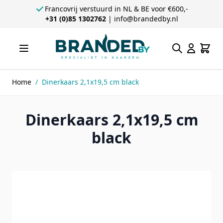
Francovrij verstuurd in NL & BE voor €600,-
+31 (0)85 1302762
|
info@brandedby.nl
Ga direct door naar de inhoud
Zoeken
Winke
Home
/
Dinerkaars 2,1x19,5 cm black
Dinerkaars 2,1x19,5 cm
black